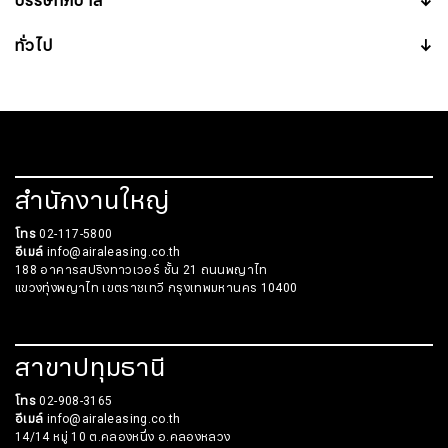
บรรษัทภิบาล
↓
ทั่วไป
↓
สำนักงานใหญ่
โทร
02-117-5800
อีเมล์
info@airaleasing.co.th
188 อาคารสปริงทาวเวอร์ ชั้น 21 ถนนพญาไท
แขวงทุ่งพญาไท เขตราชเทวี กรุงเทพมหานคร 10400
สาขาปทุมธานี
โทร
02-908-3165
อีเมล์
info@airaleasing.co.th
14/14 หมู่ 10 ต.คลองหนึ่ง อ.คลองหลวง