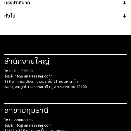
บรรษัทภิบาล
↓
ทั่วไป
↓
สำนักงานใหญ่
โทร
02-117-5800
อีเมล์
info@airaleasing.co.th
188 อาคารสปริงทาวเวอร์ ชั้น 21 ถนนพญาไท
แขวงทุ่งพญาไท เขตราชเทวี กรุงเทพมหานคร 10400
สาขาปทุมธานี
โทร
02-908-3165
อีเมล์
info@airaleasing.co.th
14/14 หมู่ 10 ต.คลองหนึ่ง อ.คลองหลวง