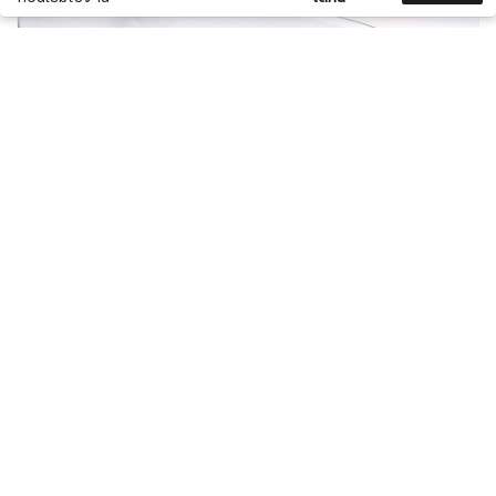
0
0
สั่งซื้อ
สินค้า
JAN 28, 2025
คปภ. ประกาศเกณฑ์ใหม่ 2568 รถป้ายแดงต้องระบุ
ชื่อคนขับทุกคัน
เดิมกฎเกณฑ์ 2567 บังคับให้ระบุชื่อผู้ขับขี่ได้สูงสุด 5 คน สำหรับ